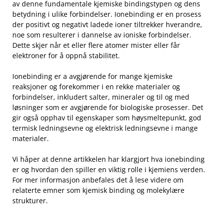
‌av ⁣denne fundamentale kjemiske bindingstypen og ‌dens
betydning i ulike⁤ forbindelser. Ionebinding er en prosess
der positivt og negativt ladede ​ioner ‍tiltrekker‍ hverandre,⁢
noe som resulterer i dannelse av⁤ ioniske⁤ forbindelser.
Dette skjer når et eller flere atomer mister eller får
elektroner for å oppnå stabilitet.
Ionebinding er⁢ a avgjørende for mange kjemiske
reaksjoner og forekommer‌ i en rekke materialer og
forbindelser, inkludert⁤ salter, mineraler og til⁢ og med⁣
løsninger ‌som er ‌avgjørende ⁢for​ biologiske prosesser. Det
gir også opphav til​ egenskaper ‌som høysmeltepunkt, god
termisk ledningsevne og elektrisk⁤ ledningsevne i⁤ mange
materialer.
Vi håper at denne artikkelen har klargjort hva ⁤ionebinding
er ⁢og hvordan ⁢den spiller en viktig rolle i kjemiens⁢ verden.
For mer informasjon anbefales det å lese videre om
relaterte emner som kjemisk binding og ⁢molekylære
strukturer.