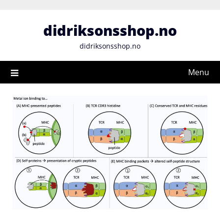
Skip
to
didriksonsshop.no
content
didriksonsshop.no
Menu