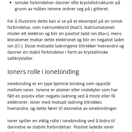
Ioniske forbindelser ‌danner ofte krystallstrukturer på
grunn av måten ionene ordner seg⁣ på⁤ i gitteret.
For å illustrere dette kan vi se på et eksempel på en ionisk
forbindelse, som natriumklorid (NaCl). ‌Natriumatomet
mister ett elektron og ‌blir en ‌positivt ⁣ladd ion (Na+),‌ mens
kloratomet mottar dette elektronet ​og ⁣blir en negativt ⁤ladet
ion (Cl-). Disse motsatte ladningene ⁤tiltrekker hverandre ⁤og
⁤danner‍ en⁣ stabil forbindelse i form av krystallinske
saltkrystaller.
Ioners rolle i ​ionebinding
Ionebinding er en type kjemisk binding som⁤ oppstår
mellom‌ ioner. Ionene er atomer ⁣eller molekyler som har
fått‍ en positiv eller negativ ladning ved å miste eller få
elektroner. Ioner med motsatt ladning⁣ tiltrekkes
hverandre, og dette fører til dannelse av ionebindinger.
Ioner spiller en viktig ⁤rolle i ionebinding ved å bidra til
dannelse av⁢ stabile forbindelser. Positivt ladede ioner