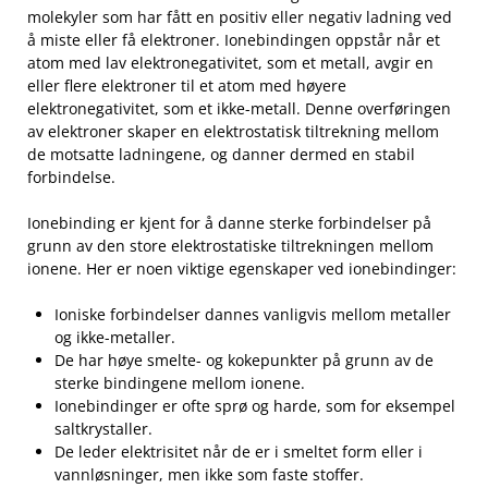
⁣molekyler ⁤som har fått en positiv eller ‌negativ ladning ved
å miste eller få elektroner. Ionebindingen oppstår når et
atom ⁣med lav ‍elektronegativitet, som et ⁢metall, avgir en
⁣eller flere elektroner til et atom med ‌høyere
elektronegativitet,⁢ som et ⁢ikke-metall. Denne ⁣overføringen
av elektroner‌ skaper en elektrostatisk tiltrekning mellom
de ⁣motsatte⁤ ladningene, og danner dermed en stabil
forbindelse.
Ionebinding er kjent for ​å danne⁢ sterke forbindelser på
grunn av den store elektrostatiske tiltrekningen⁣ mellom‍
ionene. ⁢Her er noen viktige egenskaper ved ‌ionebindinger:
Ioniske forbindelser dannes vanligvis mellom metaller
og ikke-metaller.
De ⁢har⁤ høye smelte- og kokepunkter på grunn ​av ​de
sterke bindingene mellom ionene.
Ionebindinger er⁤ ofte sprø⁤ og harde, som for⁣ eksempel⁤
saltkrystaller.
De leder elektrisitet når de er i smeltet form⁤ eller i
vannløsninger, men⁣ ikke⁢ som faste stoffer.