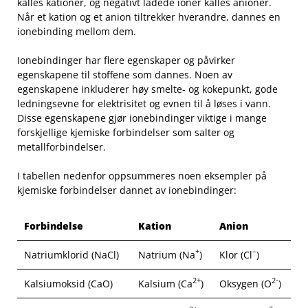
kalles kationer, og negativt⁢ ladede ⁤ioner kalles anioner.‍
Når et‌ kation og ​et⁢ anion tiltrekker hverandre, dannes en
ionebinding ⁢mellom dem.
Ionebindinger har flere⁣ egenskaper og påvirker
egenskapene til stoffene som ⁣dannes. Noen⁤ av
egenskapene ‍inkluderer‍ høy⁣ smelte- og kokepunkt, gode
ledningsevne for elektrisitet og evnen til ⁤å løses i vann.
Disse‍ egenskapene gjør ionebindinger viktige i mange
forskjellige kjemiske​ forbindelser som ‌salter og
metallforbindelser.
I tabellen nedenfor oppsummeres noen eksempler på
kjemiske forbindelser dannet av‍ ionebindinger:
Forbindelse
Kation
Anion
+
–
Natriumklorid (NaCl)
Natrium (Na
)
Klor (Cl
)
2+
2-
Kalsiumoksid (CaO)
Kalsium (Ca
)
Oksygen (O
)