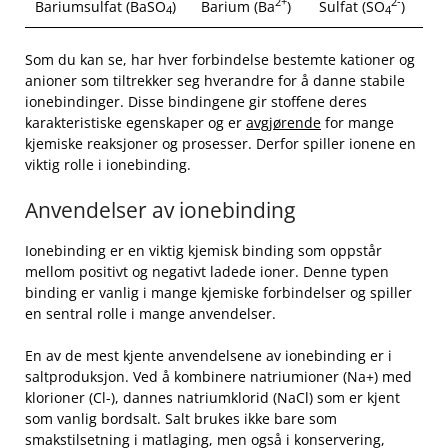
2+
2-
Bariumsulfat ​(BaSO
)
Barium (Ba
)
Sulfat (SO
)
4
4
Som⁢ du kan⁤ se, har hver forbindelse bestemte kationer og
anioner som tiltrekker seg hverandre for å danne stabile
ionebindinger. Disse bindingene ‌gir ‌stoffene deres
karakteristiske ‌egenskaper og er
avgjørende
⁢for mange
kjemiske⁣ reaksjoner og prosesser. Derfor spiller ​ionene en
viktig rolle i ionebinding.
Anvendelser av ionebinding
Ionebinding er en viktig kjemisk binding som oppstår
⁤mellom positivt og ‍negativt ladede ioner. Denne typen
binding er vanlig‍ i mange kjemiske‍ forbindelser ⁢og spiller
en ⁣sentral⁣ rolle i mange anvendelser.‍
En av de mest kjente anvendelsene av ionebinding er i
saltproduksjon. Ved å kombinere natriumioner ⁤(Na+) med
klorioner‍ (Cl-), dannes natriumklorid (NaCl) som er kjent
som‌ vanlig bordsalt. Salt brukes ikke bare som
⁤smakstilsetning i matlaging, men også i konservering,