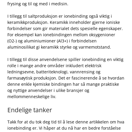
frysing ‌og til ​og med i medisin.
I tillegg ​til saltproduksjon er ionebinding også viktig i
⁢keramikkproduksjon. Keramikk​ inneholder gjerne ioniske
‍forbindelser⁢ som gir materialet dets ‍spesielle egenskaper.
For eksempel kan ionebindingen mellom oksygenioner
(O2-) og aluminiumioner (Al3+) i forbindelsen
aluminosilikat gi keramikk styrke og varmemotstand.
I tillegg til disse anvendelsene spiller ionebinding en viktig
rolle i mange ‍andre områder inkludert elektrisk
ledningsevne, batteriteknologi,‍ vannrensing‍ og
farmasøytisk produksjon. Det ⁢er fascinerende å se hvordan
denne enkle ‌kjemiske bindingen har så mange ‍praktiske
og ⁢nyttige anvendelser i ​ulike bransjer og
mellommenneskelige liv.
Endelige tanker
Takk for at du tok deg tid til å lese denne artikkelen om hva‌
ionebinding er. Vi håper at du nå har en bedre forståelse