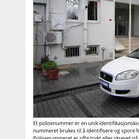
Et polisenummer⁤ er⁤ en unik identifikasjonskod
nummeret brukes ⁤til å identifisere og spore 
Polisenummeret er ofte trykt eller ⁤skrevet på