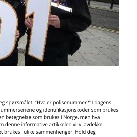
seg spørsmålet: “Hva er polisenummer?” I dagens
e nummerseriene og‍ identifikasjonskoder som ​brukes
en betegnelse som ⁣brukes i ​Norge,⁤ men hva
⁤ denne informative artikkelen vil vi avdekke
et brukes i ulike sammenhenger. Hold
deg