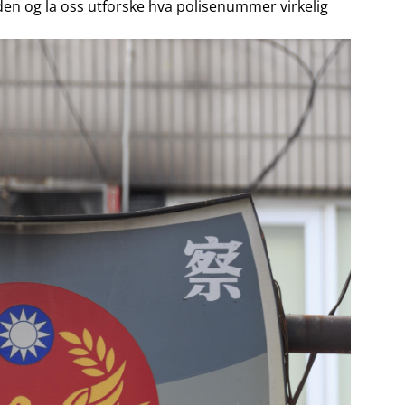
en ⁢og la oss⁤ utforske⁣ hva ‌polisenummer ⁤virkelig