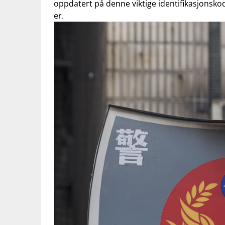
‍oppdatert⁤ på⁢ denne viktige identifikasjonskod
⁢er.