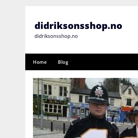
Skip
to
content
didriksonsshop.no
didriksonsshop.no
Home
Blog