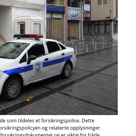
e ⁤som tildeles et forsikringspolise. Dette
forsikringspolicyen og relaterte opplysninger.
 forsikringsdokumentet og er⁤ viktig for både