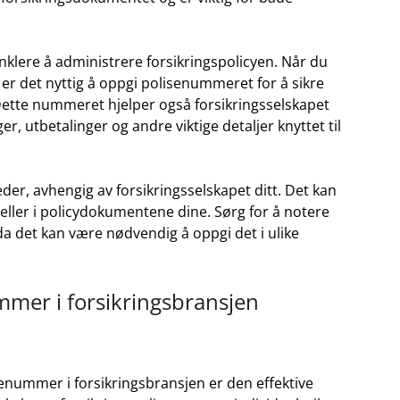
nklere å administrere ⁢forsikringspolicyen.‍ Når du
r det nyttig‍ å ‍oppgi polisenummeret​ for ‍å sikre
. Dette nummeret hjelper også⁢ forsikringsselskapet
,‌ utbetalinger og andre viktige detaljer ⁤knyttet til
der, avhengig av forsikringsselskapet ditt. Det​ kan
eller i policydokumentene⁢ dine. ⁢Sørg for å ‍notere
a det kan være nødvendig ⁤å oppgi det i ulike
mer ​i forsikringsbransjen
senummer i forsikringsbransjen er den effektive