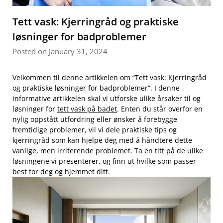
Tett vask: Kjerringråd og praktiske
løsninger for badproblemer
Posted on January 31, 2024
Velkommen til denne artikkelen om “Tett vask: Kjerringråd
og ​praktiske løsninger for badproblemer”.⁤ I​ denne
informative‌ artikkelen skal vi utforske ulike årsaker til og
‍løsninger for
tett vask på badet
. Enten du står overfor en
nylig oppstått utfordring ⁤eller‍ ønsker ‌å​ forebygge
fremtidige problemer, vil ​vi dele praktiske tips og
kjerringråd som kan hjelpe deg med å ⁣håndtere dette
vanlige, men ⁢irriterende problemet. ⁣Ta en titt ​på de ulike
løsningene vi presenterer, og finn ut hvilke som passer
best for deg og hjemmet ditt.