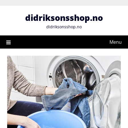
Skip
to
didriksonsshop.no
content
didriksonsshop.no
Menu