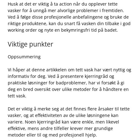
Husk at det er viktig å ta ‍action når du opplever tette ​
vasker​ for‍ å⁣ unngå mer alvorlige problemer i fremtiden.
Ved ⁤å følge disse profesjonelle anbefalingene og bruke de
riktige produktene, ⁣kan du snart⁢ få vasken din ​tilbake i god
⁢working order og nyte⁤ en bekymringsfri tid på badet. ⁤
Viktige punkter
Oppsummering
Vi håper at‍ denne artikkelen om tett ‍vask har vært nyttig og
informativ‍ for deg. Ved å ‍presentere kjerringråd og
praktiske⁣ løsninger for badproblemer, har​ vi forsøkt å gi⁣
deg⁢ en ⁤bred oversikt over ulike metoder for å håndtere en‌
tett vask. ⁤
Det er viktig⁢ å merke seg at det finnes⁣ flere årsaker til tette
⁢vasker, og at effektiviteten av ⁢de ulike løsningene kan
variere. Noen‍ kjerringråd ⁢kan være⁤ enkle, men likevel
effektive, mens andre tilfeller krever mer grundige
metoder eller til og med‌ profesjonell hjelp.