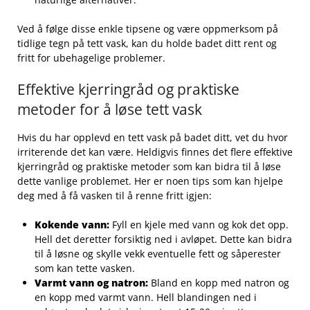
Ved å følge disse enkle⁤ tipsene og være‍ oppmerksom på‌
tidlige tegn på⁢ tett⁤ vask, kan du holde badet ditt rent og⁣
fritt for ubehagelige problemer.
Effektive kjerringråd og praktiske
metoder for å løse tett vask
Hvis ⁢du har‍ opplevd en ⁢tett ​vask ⁤på badet ditt,​ vet du hvor
irriterende det‍ kan være. Heldigvis finnes det flere effektive
kjerringråd og praktiske metoder som kan⁤ bidra til å løse
dette vanlige problemet.⁣ Her‌ er noen ‌tips som kan hjelpe
deg med å få vasken til å renne fritt igjen:
Kokende vann:
Fyll en kjele med ⁤vann​ og kok det ‌opp.
Hell det deretter forsiktig ned i avløpet. Dette kan bidra‌
til å løsne og⁣ skylle vekk eventuelle ‌fett⁤ og​ såperester
som kan tette vasken.
Varmt vann⁣ og⁣ natron:
Bland en kopp⁣ med natron og‍
en kopp⁣ med⁣ varmt vann. Hell ⁣blandingen ned i