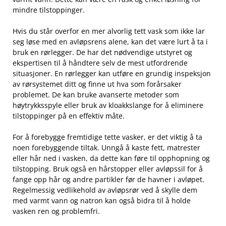
mindre tilstoppinger.
Hvis du står ​overfor en mer alvorlig tett vask som ikke lar
seg løse med en ⁢avløpsrens alene, kan det ​være lurt å ta ⁢i
bruk en rørlegger.‍ De har det nødvendige utstyret og
ekspertisen til å håndtere ‍selv de mest utfordrende
situasjoner. ‌En rørlegger kan utføre en⁤ grundig⁢ inspeksjon
av rørsystemet​ ditt og finne ‍ut hva ‌som forårsaker
problemet. De kan bruke avanserte metoder som
høytrykksspyle eller bruk av kloakkslange ‌for å eliminere
tilstoppinger på en effektiv måte.
For å forebygge fremtidige tette vasker, er det viktig å​ ta
noen forebyggende‌ tiltak. ⁤Unngå å​ kaste fett, matrester
eller hår⁢ ned i ⁣vasken, da dette ⁤kan føre ⁤til opphopning ​og
tilstopping. Bruk ⁢også en ⁤hårstopper eller avløpssil for å
fange opp hår og andre partikler før de ‍havner ⁢i avløpet.
Regelmessig vedlikehold av avløpsrør ved å skylle dem
‌med varmt vann og natron kan også⁣ bidra til å holde
vasken ren og problemfri.