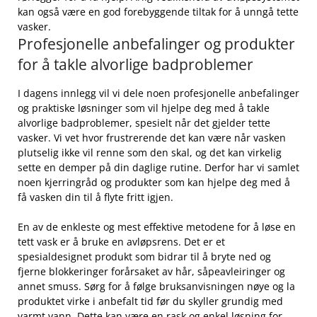
kan‍ også ⁣være en god‍ forebyggende tiltak for å unngå tette⁣
vasker.
Profesjonelle ⁤anbefalinger og produkter
for å takle alvorlige badproblemer
I dagens innlegg vil vi dele‌ noen profesjonelle anbefalinger
og praktiske løsninger ‌som vil hjelpe deg med å takle‍
alvorlige ⁢badproblemer, spesielt når det gjelder tette
vasker. Vi‌ vet⁣ hvor ⁤frustrerende det kan være når vasken
plutselig ikke vil renne som den skal, og ⁣det kan virkelig
⁢sette en demper på din daglige rutine. Derfor har vi samlet
noen kjerringråd og produkter som kan hjelpe deg med‌ å
få vasken din til ⁢å flyte fritt igjen.
En av de enkleste og mest effektive metodene ‌for å løse en
tett vask⁣ er å bruke‍ en avløpsrens. Det er et
spesialdesignet produkt som bidrar til å bryte ned og
fjerne‍ blokkeringer forårsaket av hår, såpeavleiringer og
annet smuss. Sørg for å følge bruksanvisningen nøye og la
produktet ‌virke‍ i anbefalt tid før du skyller grundig med
varmt vann. Dette kan være⁤ en rask og enkel løsning for