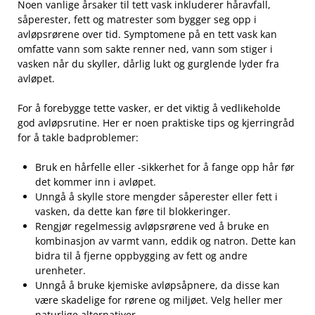
Noen vanlige årsaker til tett vask inkluderer håravfall,
såperester, fett og matrester som bygger seg opp i
avløpsrørene over tid. Symptomene på en tett vask kan
omfatte ‍vann som sakte renner ned, vann som stiger i
vasken når du skyller, dårlig lukt og gurglende lyder​ fra
avløpet.
For å‍ forebygge ‍tette vasker, er ⁢det viktig å vedlikeholde
‍god⁤ avløpsrutine. Her er noen praktiske tips og⁣ kjerringråd
for å takle badproblemer:
Bruk‍ en hårfelle eller -sikkerhet for å fange opp hår‌ før
det kommer inn i avløpet.
Unngå å skylle store mengder⁢ såperester eller fett ‌i
vasken, da dette kan føre til blokkeringer.
Rengjør regelmessig avløpsrørene ⁤ved å‌ bruke en
kombinasjon av varmt‌ vann,⁣ eddik og ⁤natron. Dette‌ kan
bidra‍ til å fjerne oppbygging av fett og andre
urenheter.
Unngå å ⁣bruke kjemiske avløpsåpnere,​ da⁤ disse kan
være skadelige for rørene og miljøet. Velg heller mer
naturlige‌ alternativer.