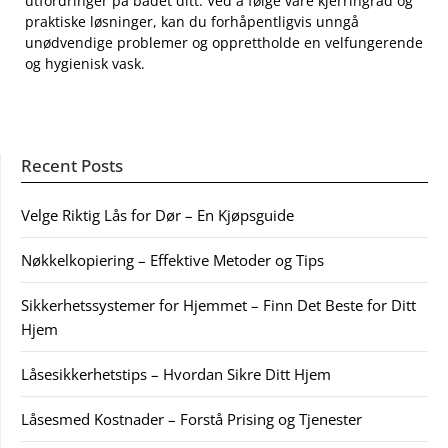
utfordringer på⁢ badet ditt. Ved å følge våre‍ kjerringråd og
praktiske⁢ løsninger, kan du⁢ forhåpentligvis ⁤unngå‍
unødvendige problemer⁤ og opprettholde en velfungerende
og hygienisk ‍vask.
Recent Posts
Velge Riktig Lås for Dør – En Kjøpsguide
Nøkkelkopiering – Effektive Metoder og Tips
Sikkerhetssystemer for Hjemmet – Finn Det Beste for Ditt
Hjem
Låsesikkerhetstips – Hvordan Sikre Ditt Hjem
Låsesmed Kostnader – Forstå Prising og Tjenester