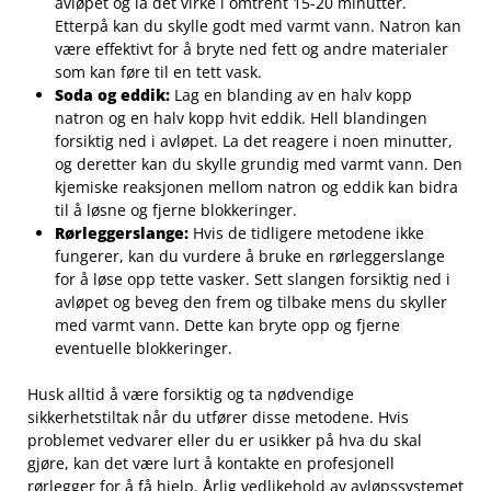
avløpet ⁢og la det virke i omtrent⁤ 15-20 minutter.
Etterpå kan du skylle godt med varmt vann. Natron kan
være‌ effektivt for å ⁢bryte ned fett og andre materialer
som kan føre til en tett vask.
Soda og ‌eddik:
Lag en⁣ blanding ‍av en halv kopp
natron og ‌en halv kopp hvit eddik. Hell blandingen
forsiktig ned i avløpet. La det reagere i⁢ noen minutter,
og‌ deretter ‍kan du skylle ⁤grundig med varmt vann. ⁣Den
kjemiske reaksjonen mellom natron og eddik kan bidra
til å løsne⁣ og fjerne‌ blokkeringer.
Rørleggerslange:
​Hvis de tidligere metodene ikke ​
fungerer, kan​ du vurdere å bruke en rørleggerslange
for å løse opp tette vasker. Sett slangen forsiktig ned i
avløpet og beveg den frem og tilbake mens du skyller
med varmt vann. Dette ‌kan bryte‌ opp og fjerne
⁤eventuelle blokkeringer.
Husk alltid å ‍være forsiktig‌ og ta nødvendige
sikkerhetstiltak når du utfører disse‌ metodene. Hvis
problemet vedvarer eller du er usikker på hva du skal
gjøre, kan det være lurt ⁤å kontakte en profesjonell ​
rørlegger for å få hjelp. Årlig ⁢vedlikehold ‌av avløpssystemet