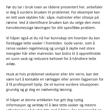
Før du tar i bruk noen av‌ rådene presentert her, anbefaler
vi deg å vurdere årsaken til problemet. For eksempel ‍kan
en tett⁤ vask skyldes hår, såpe, matrester eller slitasje på ​
rørene.⁢ Ved⁣ å identifisere årsaken ⁤kan du velge den mest
hensiktsmessige løsningen for ditt ​spesifikke problem.
Vi håper også at du nå ⁣har⁤ kunnskap ​om hvordan du kan
forebygge tette vasker i fremtiden. ⁣Gode vaner, som å
rense vasken regelmessig og unngå⁤ å skylle ned store
⁢mengder hår‍ eller matrester, kan bidra til å‌ opprettholde
en sunn vask og redusere behovet for å håndtere tette
avløp.
Husk at hvis ‌problemet vedvarer eller blir verre, kan det
være lurt å kontakte en rørlegger ⁣eller annen‍ fagperson for
å få profesjonell hjelp. De vil ‌kunne ⁤vurdere situasjonen
grundig og ‍gi ‍deg‌ en⁣ nødvendig løsning.
Vi håper at denne artikkelen har gitt deg nyttig
informasjon og verktøy til å⁣ løse tette vasker og mestre⁤