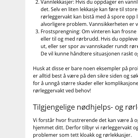
Vannlekkasjer: Hvis du oppdager en ⁢vannlekk
‌det. Selv en ⁤liten lekkasje kan‍ føre​ til sto
rørleggervakt kan bistå ⁢med å spore ⁢opp l
alvorligere problem.⁣ Vannsikkerheten er vi
Frostsprengning: Om ⁣vinteren kan frosne rø
eller‍ til og med rørbrudd. Hvis du⁢ oppleve
ut, eller ‌ser spor av vannskader⁤ rundt rø
De vil kunne håndtere situasjonen ⁢raskt⁤ o
Husk at disse​ er ‍bare ⁢noen eksempler på pr
er alltid best å være på⁢ den sikre siden og⁢ s
for å⁤ unngå større skader eller komplikasjoner.
rørleggervakt‌ ved behov!
Tilgjengelige nødhjelps- og‌ rør
Vi forstår hvor frustrerende det‍ kan ⁣være ⁤å 
hjemmet ditt.⁣ Derfor tilbyr vi rørleggervakt o
problemer ‌som‌ tett kloakk og rørlekkasjer.