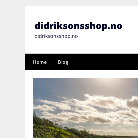
Skip
to
content
didriksonsshop.no
didriksonsshop.no
Home
Blog