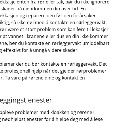
asje​ enten‌ fra ⁢rør eller​ tak, bør du ikke ignorere
re skader ⁣på ​eiendommen din⁢ over ‍tid. En ​
ekkasjen og​ reparere den før⁣ den ‌forårsaker​
ktig, så ikke nøl med⁣ å kontakte ‍en rørleggervakt.
r være et stort⁤ problem som kan‌ føre​ til⁤ lekasjer
r at ‍vannet‌ i kranene​ eller dusjen din⁢ ikke kommer
rene, ⁢bør du kontakte en​ rørleggervakt umiddelbart.
g effektivt for å unngå videre skader.
oblemer⁣ der du bør kontakte en rørleggervakt. Det
øke profesjonell hjelp når det gjelder rørproblemer
 Ta⁢ vare på ⁤rørene dine‌ og ⁤kontakt ‌en
leggingstjenester
oppleve problemer⁤ med kloakken og​ rørene ⁤i⁣
g nødhjelpstjenester for å hjelpe deg med ‌å løse‌