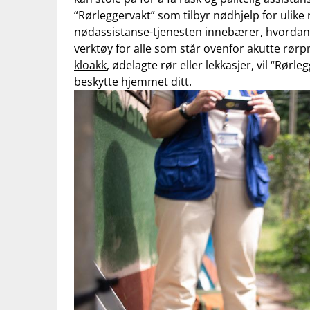
“Rørleggervakt” som tilbyr nødhjelp ⁤for ulike
nødassistanse-tjenesten innebærer, hvordan d
verktøy for alle som ‍står ovenfor akutte rø
kloakk
, ødelagte rør ‌eller lekkasjer, vil “Rørl
beskytte hjemmet ⁢ditt.