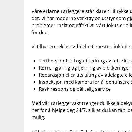
Våre erfarne rørleggere står‍ klare til å rykke‍
det. Vi har moderne verktøy ‌og utstyr som gjør 
problemer raskt og effektivt. Vårt fokus er all
for ‍deg.
Vi tilbyr​ en rekke nødhjelpstjenester, ​inkluder
Tetthetskontroll og utbedring ⁢av ‌tette‍ kl
Rørrengjøring⁢ og fjerning av⁢ blokkeringer
Reparasjon eller utskifting av ‌ødelagte ell
Inspeksjon med kamera for ⁢å identifisere s
Rask respons og pålitelig‍ service
Med vår rørleggervakt⁤ trenger ⁤du ikke å beky
her⁣ for å ‍hjelpe‌ deg 24/7, slik at du kan få t
mulig.