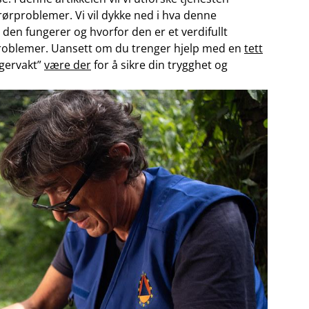
 rørproblemer. Vi vil dykke ned i hva denne⁣
en fungerer og hvorfor den er et verdifullt
rproblemer. Uansett om du trenger⁤ hjelp med en
tett
eggervakt”
være der
​for å sikre din trygghet og