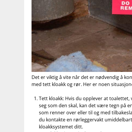
Det ⁣er viktig⁣ å⁢ vite når det er nødvendig‌ å 
med tett‌ kloakk​ og rør. Her er noen ‌situasjon
Tett kloakk: ‍Hvis du opplever at toalettet
seg som ‌den ⁤skal, ⁤kan det være tegn på ⁤en
som renner over eller til ‍og med tilbakeslag
du kontakte en⁤ rørleggervakt umiddelbart fo
kloakksystemet⁣ ditt.