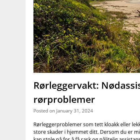
Rørleggervakt: Nødassis
rørproblemer
Posted on January 31, 2024
Rørleggerproblemer som tett ⁤kloakk eller lekke
store skader i hjemmet ditt. Dersom du ⁣er ⁣midt 
kan stole⁤ på ⁤for​ å ‍få ⁢rask og pålitelig assist