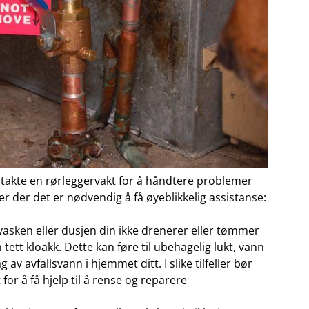
​kontakte en rørleggervakt ⁤for å håndtere problemer
er der​ det er nødvendig⁢ å få øyeblikkelig assistanse:
, vasken eller dusjen din ikke ⁢drenerer eller tømmer
 tett kloakk. Dette ​kan føre til ubehagelig lukt, vann
 av avfallsvann i hjemmet ⁢ditt. I slike tilfeller bør
r å få hjelp ⁤til⁤ å rense og reparere