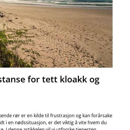
tanse for tett kloakk og
nde rør er‍ en ‌kilde til⁢ frustrasjon og kan forårsake
i‌ en ⁤nødssituasjon, ⁢er‍ det ⁤viktig‍ å vite hvem du
anse. I denne artikkelen vil vi utforske tjenesten