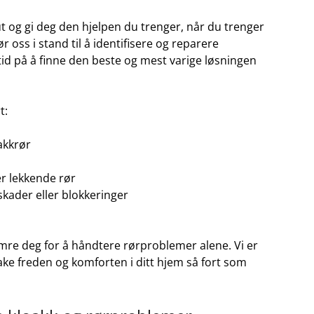
 ut og gi deg den hjelpen ⁢du trenger, når du​ trenger
oss i stand til ⁣å identifisere og reparere⁢
tid på å ‍finne den beste og mest varige​ løsningen‌
t:
oakkrør
er ‌lekkende rør
kader eller ‌blokkeringer
mre ⁢deg ⁢for å håndtere rørproblemer alene. Vi er​
ilbake‍ freden og komforten i ditt hjem så fort⁤ som