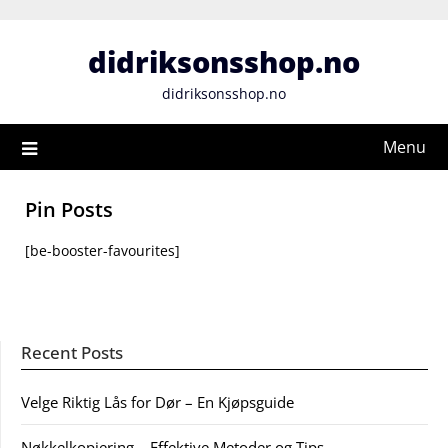
Skip
to
didriksonsshop.no
content
didriksonsshop.no
Menu
Pin Posts
[be-booster-favourites]
Recent Posts
Velge Riktig Lås for Dør – En Kjøpsguide
Nøkkelkopiering – Effektive Metoder og Tips